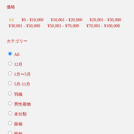
価格
All
¥
0
-
¥
10,000
¥
10,001
-
¥
20,000
¥
20,001
-
¥
30,000
¥
30,001
-
¥
50,000
¥
50,001
-
¥
70,000
¥
70,001
-
¥
100,000
カテゴリー
All
12月
1月〜5月
5月-11月
羽織
男性着物
未分類
振袖
留袖