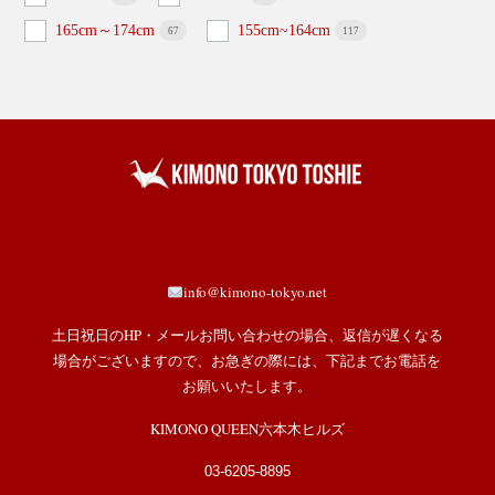
165cm～174cm
155cm~164cm
67
117
info@kimono-tokyo.net
土日祝日のHP・メールお問い合わせの場合、返信が遅くなる
場合がございますので、お急ぎの際には、下記までお電話を
お願いいたします。
KIMONO QUEEN六本木ヒルズ
03-6205-8895