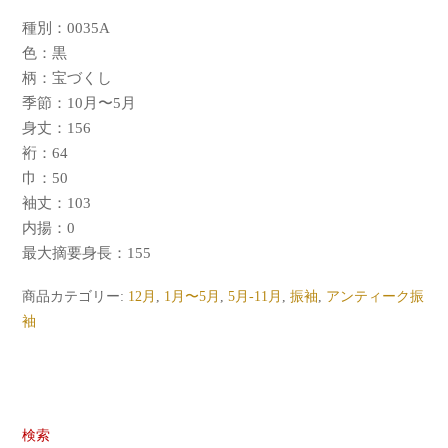
種別：0035A
色：黒
柄：宝づくし
季節：10月〜5月
身丈：156
裄：64
巾：50
袖丈：103
内揚：0
最大摘要身長：155
商品カテゴリー:
12月
,
1月〜5月
,
5月-11月
,
振袖
,
アンティーク振
袖
検索