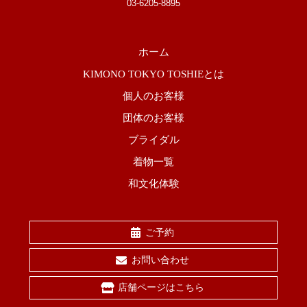
03-6205-8895
ホーム
KIMONO TOKYO TOSHIEとは
個人のお客様
団体のお客様
ブライダル
着物一覧
和文化体験
ご予約
お問い合わせ
店舗ページはこちら