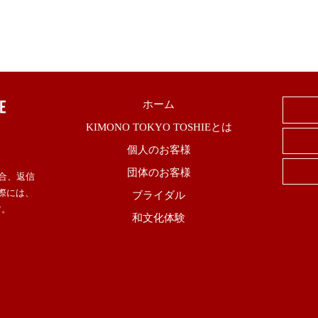
ホーム
KIMONO TOKYO TOSHIEとは
個人のお客様
団体のお客様
合、返信
際には、
ブライダル
す。
和文化体験