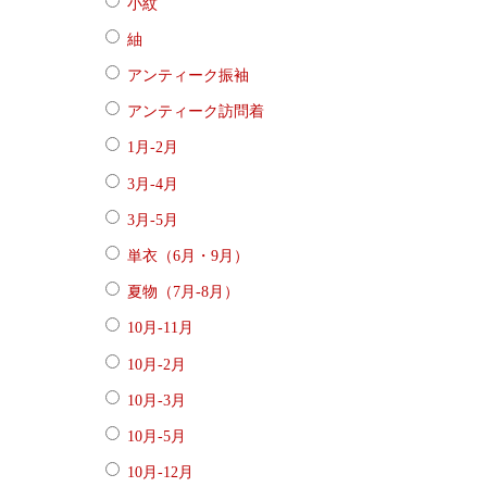
小紋
紬
アンティーク振袖
アンティーク訪問着
1月-2月
3月-4月
3月-5月
単衣（6月・9月）
夏物（7月-8月）
10月-11月
10月-2月
10月-3月
10月-5月
10月-12月