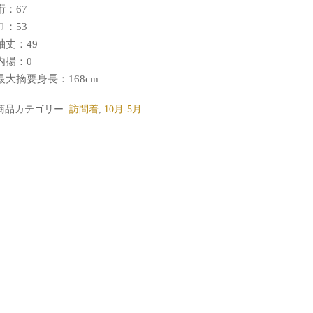
裄：67
巾：53
袖丈：49
内揚：0
最大摘要身長：168cm
商品カテゴリー:
訪問着
,
10月-5月