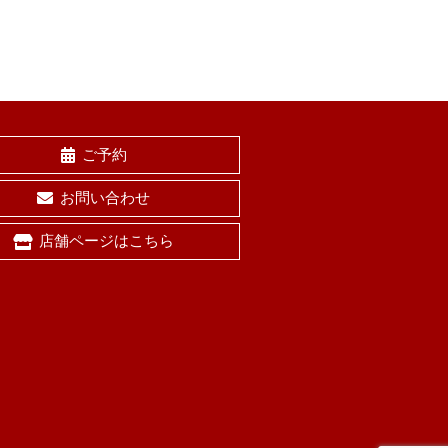
ご予約
お問い合わせ
店舗ページはこちら