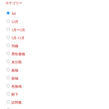
カテゴリー
All
12月
1月〜5月
5月-11月
羽織
男性着物
未分類
振袖
留袖
色無地
附下
訪問着