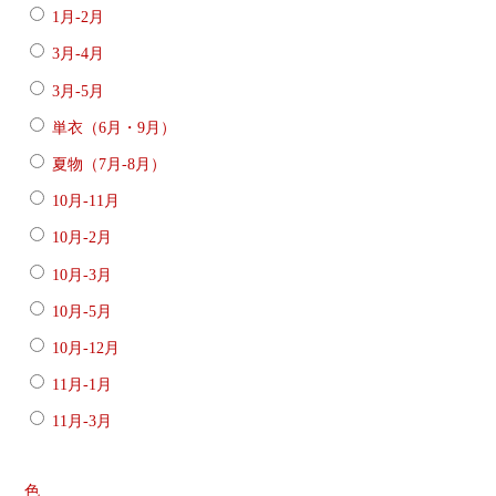
1月-2月
3月-4月
3月-5月
単衣（6月・9月）
夏物（7月-8月）
10月-11月
10月-2月
10月-3月
10月-5月
10月-12月
11月-1月
11月-3月
色