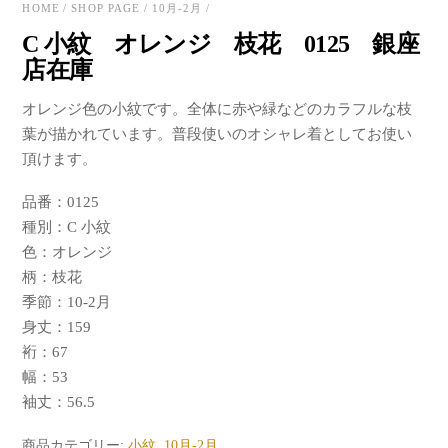
HOME
/
SHOP PAGE
/
10月-2月
/
C 小紋 オレンジ 枝花 0125 銀座
店在庫
オレンジ色の小紋です。全体に赤や緑などのカラフルな枝
葉が描かれています。普段使いのオシャレ着としてお使い
頂けます。
品番：0125
種別：C 小紋
色：オレンジ
柄：枝花
季節：10-2月
身丈：159
裄：67
幅：53
袖丈：56.5
商品カテゴリー:
小紋
,
10月-2月