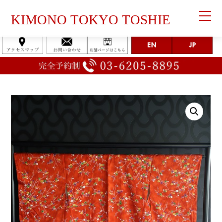
KIMONO TOKYO TOSHIE