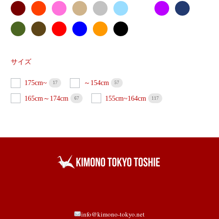
サイズ
175cm~
～154cm
17
57
165cm～174cm
155cm~164cm
67
117
info@kimono-tokyo.net