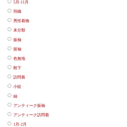
5月-11月
羽織
男性着物
未分類
振袖
留袖
色無地
附下
訪問着
小紋
紬
アンティーク振袖
アンティーク訪問着
1月-2月