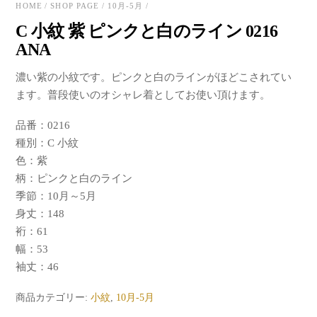
HOME
/
SHOP PAGE
/
10月-5月
/
C 小紋 紫 ピンクと白のライン 0216
ANA
濃い紫の小紋です。ピンクと白のラインがほどこされてい
ます。普段使いのオシャレ着としてお使い頂けます。
品番：0216
種別：C 小紋
色：紫
柄：ピンクと白のライン
季節：10月～5月
身丈：148
裄：61
幅：53
袖丈：46
商品カテゴリー:
小紋
,
10月-5月