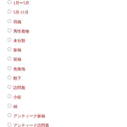
1月〜5月
5月-11月
羽織
男性着物
未分類
振袖
留袖
色無地
附下
訪問着
小紋
紬
アンティーク振袖
アンティーク訪問着