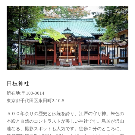
日枝神社
所在地:〒100-0014
東京都千代田区永田町2-10-5
５００年余りの歴史と伝統を誇り、江戸の守り神。朱色の
本殿と自然のコントラストが美しい神社です。鳥居が沢山
連なる、撮影スポットも人気です。徒歩２分のところに、