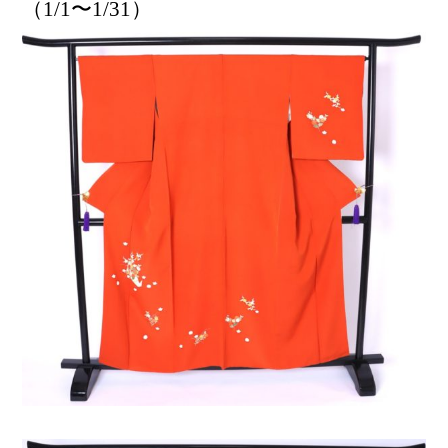
（1/1〜1/31）