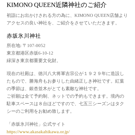
KIMONO QUEEN近隣神社のご紹介
初詣にお出かけされる方の為に、KIMONO QUEEN店舗より
アクセスの良い神社を、ご紹介をさせていただきます。
赤坂氷川神社
所在地: 〒107-0052
東京都港区赤坂6-10-12
緑深き東京都重要文化財。
現在の社殿は、徳川八大将軍吉宗公が１９２９年に造設し
たもので、勝海舟もお参りした由緒正しき神社です。紅葉
の季節は、銀杏並木がとても素敵な神社です。
ご祈願は全て予約制、ネットでの予約もできます。境内の
駐車スペースは８台ほどですので、七五三シーズンはタク
シーのご利用をお勧め致します。
「赤坂氷川神社」公式サイト
https://www.akasakahikawa.or.jp/